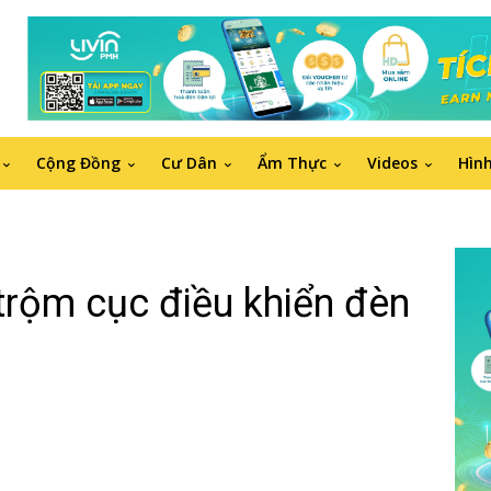
Cộng Đồng
Cư Dân
Ẩm Thực
Videos
Hìn
trộm cục điều khiển đèn