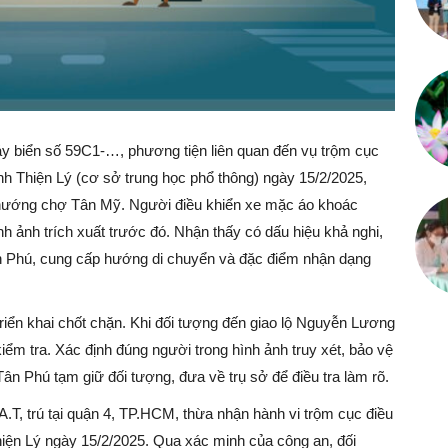
 biển số 59C1-…, phương tiện liên quan đến vụ trộm cục
inh Thiện Lý (cơ sở trung học phổ thông) ngày 15/2/2025,
hướng chợ Tân Mỹ. Người điều khiển xe mặc áo khoác
h ảnh trích xuất trước đó. Nhận thấy có dấu hiệu khả nghi,
n Phú, cung cấp hướng di chuyển và đặc điểm nhận dạng
ển khai chốt chặn. Khi đối tượng đến giao lộ Nguyễn Lương
ểm tra. Xác định đúng người trong hình ảnh truy xét, bảo vệ
 Phú tạm giữ đối tượng, đưa về trụ sở để điều tra làm rõ.
.A.T, trú tại quận 4, TP.HCM, thừa nhận hành vi trộm cục điều
Thiện Lý ngày 15/2/2025. Qua xác minh của công an, đối